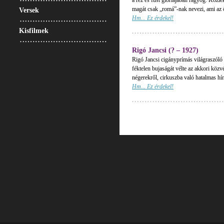
a réz és füst glóriájában ragyog. Közl
magát csak „romá”-nak nevezi, ami az 
Versek
Hm... Ez érdekel!
Kisfilmek
Rigó Jancsi (? – 1927)
Rigó Jancsi cigányprímás világraszól
féktelen bujaságát vélte az akkori közv
négerekről, cirkuszba való hatalmas hí
Hm... Ez érdekel!