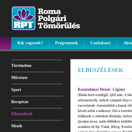
Kik vagyunk?
Programunk
Csatlakozz!
Aktu
Történelem
ELBESZÉLÉSEK
Művészet
Kosztolányi Dezső: Cigány
Sport
(Budai kerti-vendéglő, éjfél után. A fá
selyemernyők, melyek színpadi fényt s
Recepttár
vacsoráznak. Automobilok a kapuk előtt
készíti nekik a mákonyt, főzi a szerelmi
Elbeszélések
hullámzik a cimbalom ábrándja, melyen 
éjszakai tavon, aztán délibábos ködökb
Mesék
asztalom elé lép. Fiatal, délceg. Kondor