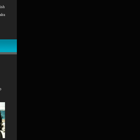
ish
alra
p