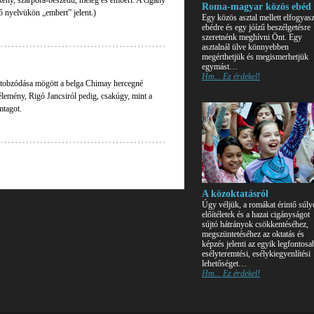
ékeny, szarpora-beszédű, meleg és emberi. A cigány
Roma-magyar közös ebéd
ő nyelvükön „embert” jelent.)
Egy közös asztal mellett elfogyasz
ebédre és egy jóízű beszélgetésre
szeretnénk meghívni Önt. Egy
asztalnál ülve könnyebben
megérthetjük és megismerhetjük
egymást…
Hm... Ez érdekel!
ó tobzódása mögött a belga Chimay hercegné
élemény, Rigó Jancsiról pedig, csakúgy, mint a
mtagot.
A közoktatásról
Úgy véljük, a romákat érintő súly
előítéletek és a hazai cigányságot
sújtó hátrányok csökkentéséhez,
megszüntetéséhez az oktatás és
képzés jelenti az egyik legfontosa
esélyteremtési, esélykiegyenlítési
lehetőséget…
Hm... Ez érdekel!