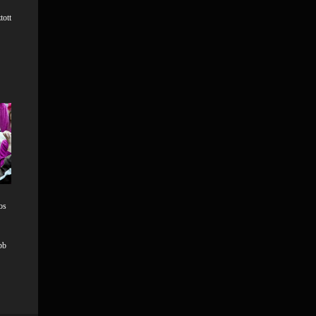
tott
os
bb