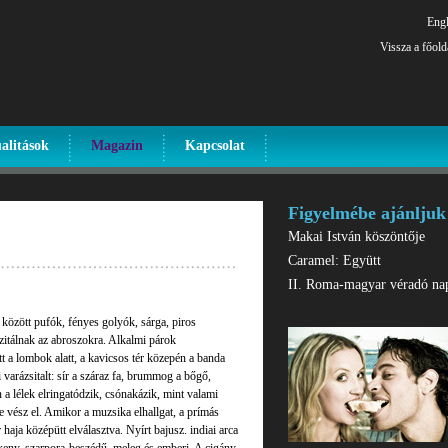
Engl
Vissza a főold
alitások
Magazin
Kapcsolat
Figyelmébe ajánljuk
Makai István köszöntője
Caramel: Együtt
II. Roma-magyar véradó na
k között pufók, fényes golyók, sárga, piros
zitálnak az abroszokra. Alkalmi párok
 a lombok alatt, a kavicsos tér közepén a banda
 varázsitalt: sír a száraz fa, brummog a bőgő,
a lélek elringatódzik, csónakázik, mint valami
e vész el. Amikor a muzsika elhallgat, a prímás
 haja középütt elválasztva. Nyírt bajusz. indiai arca