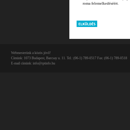
roma felemelkedéséért.
Webmesterünk a közös jövő!
Címünk: 1073 Budapest, Barcsay u. 11. Tel.: (06-1) 789-0517 Fax: (06-1) 789-0518
E-mail címünk:
info@rptinfo.hu