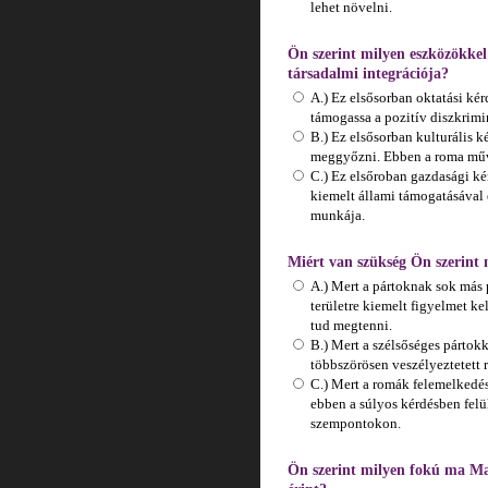
lehet növelni.
Ön szerint milyen eszközökkel
társadalmi integrációja?
A.) Ez elsősorban oktatási kér
támogassa a pozitív diszkrimi
B.) Ez elsősorban kulturális k
meggyőzni. Ebben a roma műv
C.) Ez elsőroban gazdasági kér
kiemelt állami támogatásával 
munkája.
Miért van szükség Ön szerint
A.) Mert a pártoknak sok más
területre kiemelt figyelmet ke
tud megtenni.
B.) Mert a szélsőséges pártok
többszörösen veszélyeztetett r
C.) Mert a romák felemelkedés
ebben a súlyos kérdésben felü
szempontokon.
Ön szerint milyen fokú ma Mag