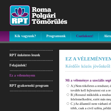
Kik vagyunk?
Programunk
Csatlakozz!
Aktu
RPT önkéntes leszek
EZ A VÉLEMÉNYE
Felajánlok!
Kérdőív közös jövőnkről
Ez a véleményem
Mi a véleménye a szociális seg
RPT gyakornoki program
A.) Nem tökéletes a rendszer,
tovább kell fejleszteni ezt a r
B.) Rosszul működik a rendsze
felelemelkedést, ezért más meg
C.) Az államtól nem várható e
több, csak a civil szféra, pél