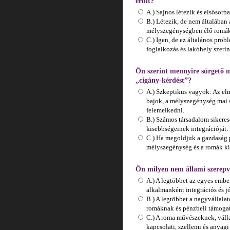
érint?
A.) Sajnos létezik és elsősorba
B.) Létezik, de nem általában 
mélyszegénységben élő romák
C.) Igen, de ez általános prob
foglalkozás és lakóhely szerin
Ön szerint mennyire sürgető
„cigány-kérdést”?
A.) Szkeptikus vagyok: Az el
bajok, a mélyszegénység mai s
felemelkedni.
B.) Számos társadalom sikere
kisebbségeinek integrációját. 
C.) Ha megoldjuk a gazdaság 
mélyszegénység és a romák ki
Ön milyen nem állami szerepv
A.) A legtöbbet az egyes embe
alkalmanként integrációs és j
B.) A legtöbbet a nagyvállala
romáknak és pénzbeli támogatá
C.) A roma művészeknek, váll
kapcsolati, szellemi és anyagi