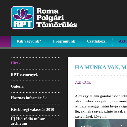
Kik vagyunk?
Programunk
Csatlakozz!
Aktu
Hírek
HA MUNKA VAN, M
RPT események
2021.03.03.
Galéria
Alex egy állami gondozásban felnőt
Hasznos információk
olyan nehéz sors jutott, mint ann
rendszerességgel sütni hívja a ci
Kisebbségi választás 2010
fiú, akinek szavait szinte isszák 
szeretnének követni.
Új Híd rádió műsor
archivum