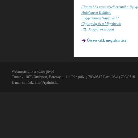
Cigány hős nevét viseli ezentúl a Nyuga
Holokauszt Kiállítás
Függetlenség Napja 2017
Cigányság és a Migránsok
IRU Magyarországon
Összes cikk megtekintése
Webmesterünk a közös jövő!
Címünk: 1073 Budapest, Barcsay u. 11. Tel.: (06-1) 789-0517 Fax: (06-1) 789-0518
E-mail címünk:
info@rptinfo.hu