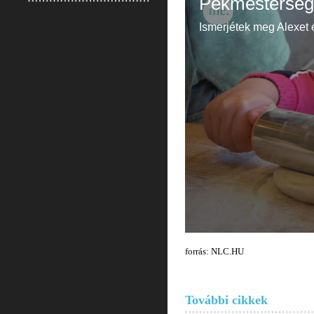
forrás: NLC.HU
További cikkek