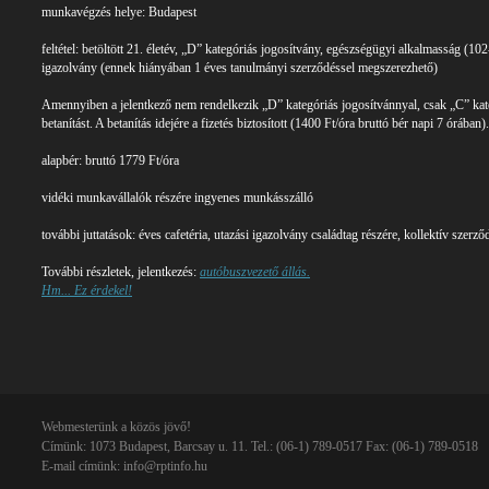
munkavégzés helye: Budapest
feltétel: betöltött 21. életév, „D” kategóriás jogosítvány, egészségügyi alkalmasság (1
igazolvány (ennek hiányában 1 éves tanulmányi szerződéssel megszerezhető)
Amennyiben a jelentkező nem rendelkezik „D” kategóriás jogosítvánnyal, csak „C” kate
betanítást. A betanítás idejére a fizetés biztosított (1400 Ft/óra bruttó bér napi 7 órában).
alapbér: bruttó 1779 Ft/óra
vidéki munkavállalók részére ingyenes munkásszálló
további juttatások: éves cafetéria, utazási igazolvány családtag részére, kollektív szerződ
További részletek, jelentkezés:
autóbuszvezető állás.
Hm... Ez érdekel!
Webmesterünk a közös jövő!
Címünk: 1073 Budapest, Barcsay u. 11. Tel.: (06-1) 789-0517 Fax: (06-1) 789-0518
E-mail címünk:
info@rptinfo.hu