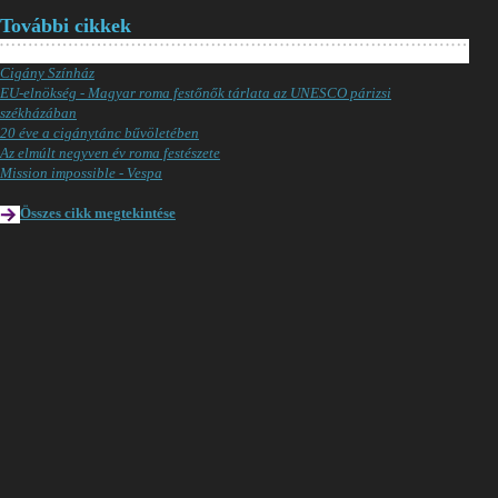
További cikkek
Cigány Színház
EU-elnökség - Magyar roma festőnők tárlata az UNESCO párizsi
székházában
20 éve a cigánytánc bűvöletében
Az elmúlt negyven év roma festészete
Mission impossible - Vespa
Összes cikk megtekintése