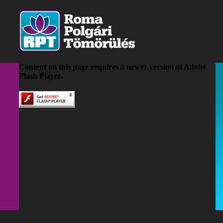
Content on this page requires a newer version of Adobe
Flash Player.