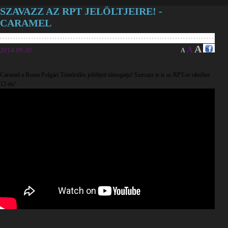
SZAVAZZ AZ RPT JELÖLTJEIRE! -
CARAMEL
A
A
2014.09.30.
A
Caramel a Roma Polgári Tömörülés jelöltjeit támogatja! Szavazz te is az RPT-re október
12-én!