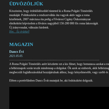
ÜDVÖZÖLJÜK
Köszönöm, hogy érdeklődéseddel tünteted ki a Roma Polgári Tömörülés
munkáját. Politikusként a rendszerváltás óta vagyok aktív tagja a roma
közéletnek, 2007 márciusa óta pedig a Fővárosi Cigány Önkormányzat
elnökeként képviselem a főváros nagyjából 150-200 000 fős roma lakosságát.
Új irányvonalat, változást hirdetek.
Hm... Ez érdekel!
MAGAZIN
Dancs Évi
2021.05.05.
A Roma Polgári Tömörülés azért készítette ezt a kis filmet, hogy bemutassa azokat a 
a hétköznapok során teszik mindennap a dolgukat. Ők azok az emberek, akik hétköznap
megbecsült foglalkozásukkal hozzájárulnak ahhoz, hogy kényelmesebb, vagy szebb és j
Ebben a portérfilmben Dancs Évát mutatjuk be, aki fodrászként dolgozik.