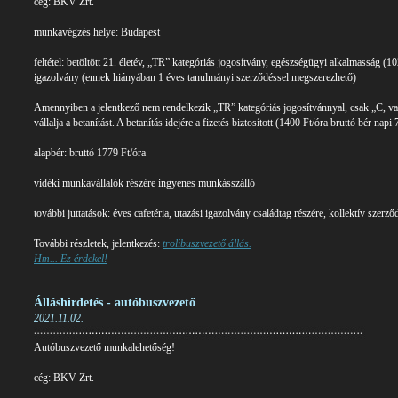
cég: BKV Zrt.
munkavégzés helye: Budapest
feltétel: betöltött 21. életév, „TR” kategóriás jogosítvány, egészségügyi alkalmasság (
igazolvány (ennek hiányában 1 éves tanulmányi szerződéssel megszerezhető)
Amennyiben a jelentkező nem rendelkezik „TR” kategóriás jogosítvánnyal, csak „C, v
vállalja a betanítást. A betanítás idejére a fizetés biztosított (1400 Ft/óra bruttó bér napi
alapbér: bruttó 1779 Ft/óra
vidéki munkavállalók részére ingyenes munkásszálló
további juttatások: éves cafetéria, utazási igazolvány családtag részére, kollektív szerződ
További részletek, jelentkezés:
trolibuszvezető állás.
Hm... Ez érdekel!
Álláshirdetés - autóbuszvezető
2021.11.02.
Autóbuszvezető munkalehetőség!
cég: BKV Zrt.