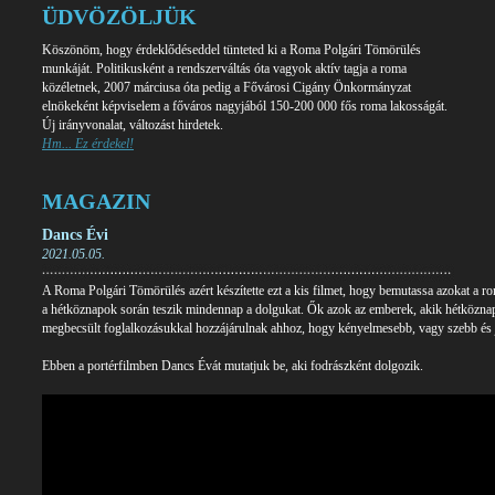
ÜDVÖZÖLJÜK
Köszönöm, hogy érdeklődéseddel tünteted ki a Roma Polgári Tömörülés
munkáját. Politikusként a rendszerváltás óta vagyok aktív tagja a roma
közéletnek, 2007 márciusa óta pedig a Fővárosi Cigány Önkormányzat
elnökeként képviselem a főváros nagyjából 150-200 000 fős roma lakosságát.
Új irányvonalat, változást hirdetek.
Hm... Ez érdekel!
MAGAZIN
Dancs Évi
2021.05.05.
A Roma Polgári Tömörülés azért készítette ezt a kis filmet, hogy bemutassa azokat a 
a hétköznapok során teszik mindennap a dolgukat. Ők azok az emberek, akik hétköznap
megbecsült foglalkozásukkal hozzájárulnak ahhoz, hogy kényelmesebb, vagy szebb és j
Ebben a portérfilmben Dancs Évát mutatjuk be, aki fodrászként dolgozik.