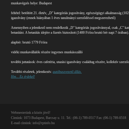
munkavégzés helye: Budapest
feltétel: betöltött 21. életév, „D” kategóriás jogosítvány, egészségügyi alkalmasság (1
igazolvány (ennek hiányában 1 éves tanulmányi szerződéssel megszerezhető)
Amennyiben a jelentkező nem rendelkezik „D” kategóriás jogosítvánnyal, csak „C” kate
betanítást. A betanítás idejére a fizetés biztosított (1400 Ft/óra bruttó bér napi 7 órában).
alapbér: bruttó 1779 Ft/óra
vidéki munkavállalók részére ingyenes munkásszálló
további juttatások: éves cafetéria, utazási igazolvány családtag részére, kollektív szerződ
További részletek, jelentkezés:
autóbuszvezető állás.
Hm... Ez érdekel!
Webmesterünk a közös jövő!
Címünk: 1073 Budapest, Barcsay u. 11. Tel.: (06-1) 789-0517 Fax: (06-1) 789-0518
E-mail címünk:
info@rptinfo.hu