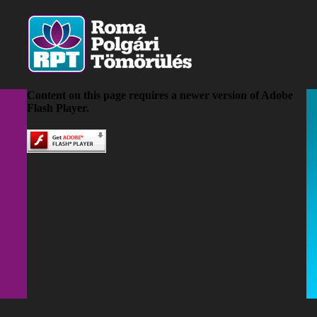
Content on this page requires a newer version of Adobe
Flash Player.