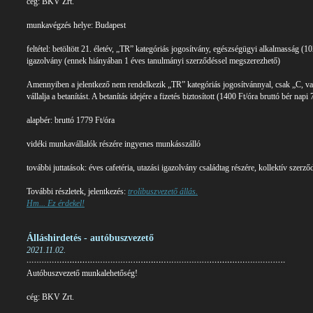
cég: BKV Zrt.
munkavégzés helye: Budapest
feltétel: betöltött 21. életév, „TR” kategóriás jogosítvány, egészségügyi alkalmasság (
igazolvány (ennek hiányában 1 éves tanulmányi szerződéssel megszerezhető)
Amennyiben a jelentkező nem rendelkezik „TR” kategóriás jogosítvánnyal, csak „C, v
vállalja a betanítást. A betanítás idejére a fizetés biztosított (1400 Ft/óra bruttó bér napi
alapbér: bruttó 1779 Ft/óra
vidéki munkavállalók részére ingyenes munkásszálló
további juttatások: éves cafetéria, utazási igazolvány családtag részére, kollektív szerződ
További részletek, jelentkezés:
trolibuszvezető állás.
Hm... Ez érdekel!
Álláshirdetés - autóbuszvezető
2021.11.02.
Autóbuszvezető munkalehetőség!
cég: BKV Zrt.