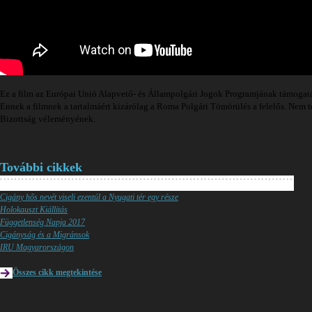
Ez a film az Európai Unió Alapvető- és Állampolgári Jogok Programjának támogatás
Ennek a filmnek a tartalmáért kizárólag a Roma Polgári Tömörülés a felelős. Nem 
Bizottság véleményének.
További cikkek
Cigány hős nevét viseli ezentúl a Nyugati tér egy része
Holokauszt Kiállítás
Függetlenség Napja 2017
Cigányság és a Migránsok
IRU Magyarországon
Összes cikk megtekintése