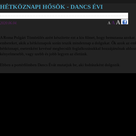
HÉTKÖZNAPI HŐSÖK - DANCS ÉVI
A
A
2020.06.04.
A
A Roma Polgári Tömörülés azért készítette ezt a kis filmet, hogy bemutassa azokat
embereket, akik a hétköznapok során teszik mindennap a dolgukat. Ők azok az em
hétköznapi, esetenként kevéssé megbecsült foglalkozásukkal hozzájárulnak ahhoz
kényelmesebb, vagy szebb és jobb legyen az életünk.
Ebben a portérfilmben Dancs Évát mutatjuk be, aki fodrászként dolgozik.