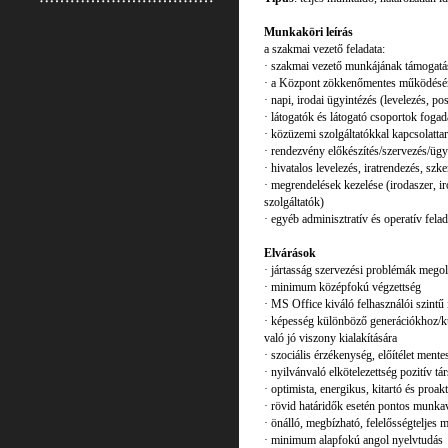
Munkaköri leírás
a szakmai vezető feladata:
· szakmai vezető munkájának támogatá
· a Központ zökkenőmentes működéséne
· napi, irodai ügyintézés (levelezés, po
· látogatók és látogató csoportok foga
· közüzemi szolgáltatókkal kapcsolattar
· rendezvény előkészítés/szervezés/ügy
· hivatalos levelezés, iratrendezés, sz
· megrendelések kezelése (irodaszer, ir
szolgáltatók)
· egyéb adminisztratív és operatív felad
Elvárások
· jártasság szervezési problémák mego
· minimum középfokú végzettség
· MS Office kiváló felhasználói szintű
· képesség különböző generációkhoz/ku
való jó viszony kialakítására
· szociális érzékenység, előítélet mente
· nyilvánvaló elkötelezettség pozitív tá
· optimista, energikus, kitartó és proak
· rövid határidők esetén pontos munka
· önálló, megbízható, felelősségteljes
· minimum alapfokú angol nyelvtudás