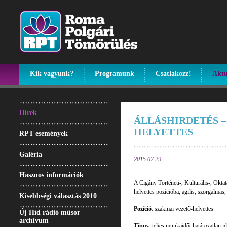
Kik vagyunk?
Programunk
Csatlakozz!
Aktu
Hírek
ÁLLÁSHIRDETÉS –
HELYETTES
RPT események
Galéria
2015.07.29.
Hasznos információk
A Cigány Történeti-, Kulturális-, Okta
helyettes pozícióba, agilis, szorgalmas,
Kisebbségi választás 2010
Pozíció
: szakmai vezető-helyettes
Új Híd rádió műsor
archivum
Típus
: teljes munkaidő, határozatlan i