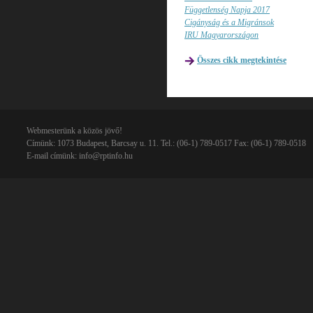
Függetlenség Napja 2017
Cigányság és a Migránsok
IRU Magyarországon
Összes cikk megtekintése
Webmesterünk a közös jövő!
Címünk: 1073 Budapest, Barcsay u. 11. Tel.: (06-1) 789-0517 Fax: (06-1) 789-0518
E-mail címünk:
info@rptinfo.hu