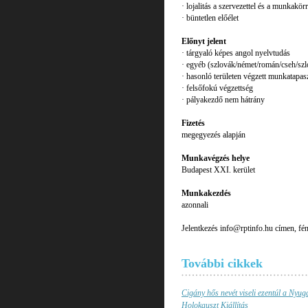
· lojalitás a szervezettel és a munkakö
· büntetlen előélet
Előnyt jelent
· tárgyaló képes angol nyelvtudás
· egyéb (szlovák/német/román/cseh/szl
· hasonló területen végzett munkatapasz
· felsőfokú végzettség
· pályakezdő nem hátrány
Fizetés
megegyezés alapján
Munkavégzés helye
Budapest XXI. kerület
Munkakezdés
azonnali
Jelentkezés info@rptinfo.hu címen, fény
További cikkek
Cigány hős nevét viseli ezentúl a Nyuga
Holokauszt Kiállítás