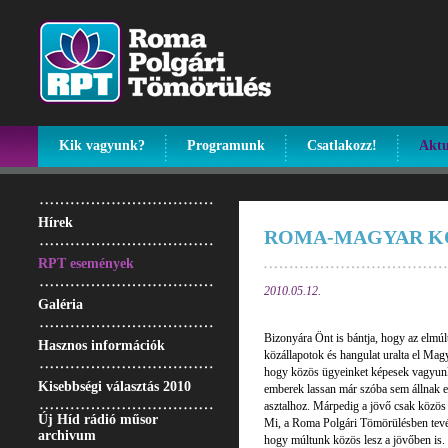
Kik vagyunk?
Programunk
Csatlakozz!
Aktu
Hírek
ROMA-MAGYAR K
RPT események
2010.05.12.
Galéria
Bizonyára Önt is bántja, hogy az elmúl
Hasznos információk
közállapotok és hangulat uralta el Mag
hogy közös ügyeinket képesek vagyun
Kisebbségi választás 2010
emberek lassan már szóba sem állnak e
asztalhoz. Márpedig a jövő csak közös 
Új Híd rádió műsor
Mi, a Roma Polgári Tömörülésben tev
archivum
hogy múltunk közös lesz a jövőben is. E