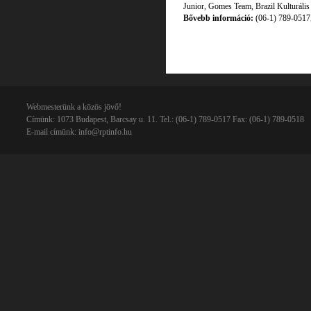
Junior, Gomes Team, Brazil Kulturáli
Bővebb információ:
(06-1) 789-0517
Webmesterünk a közös jövő!
Címünk: 1073 Budapest, Barcsay u. 11. Tel.: (06-1) 789-0517 Fax: (06-1) 789-0518
E-mail címünk:
info@rptinfo.hu