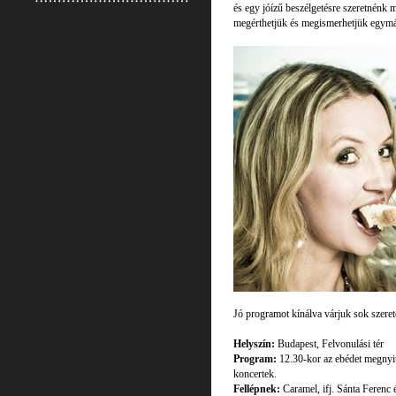
és egy jóízű beszélgetésre szeretnénk
megérthetjük és megismerhetjük egy
Jó programot kínálva várjuk sok szerete
Helyszín:
Budapest, Felvonulási tér
Program:
12.30-kor az ebédet megnyit
koncertek.
Fellépnek:
Caramel, ifj. Sánta Ferenc 